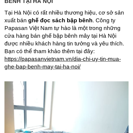
BÊNH TẠI HÀ NỘI
Tại Hà Nội có rất nhiều thương hiệu, cơ sở sản
xuất bán
ghế đọc sách bập bênh
. Công ty
Papasan Việt Nam tự hào là một trong những
cửa hàng bán ghế bập bênh mây tại Hà Nội
được nhiều khách hàng tin tưởng và yêu thích.
Bạn có thể tham khảo thêm tại đây:
https://papasanvietnam.vn/dia-chi-uy-tin-mua-
ghe-bap-benh-may-tai-ha-noi/