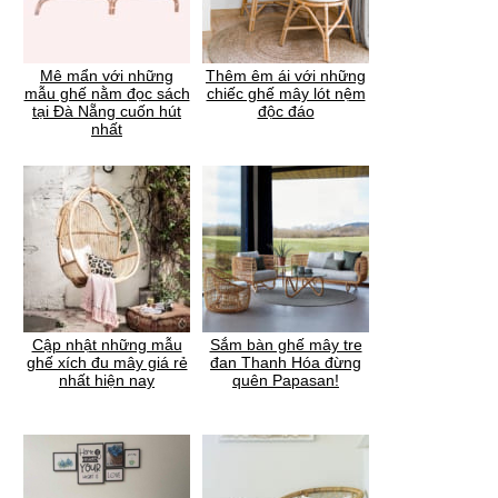
Mê mẩn với những
Thêm êm ái với những
mẫu ghế nằm đọc sách
chiếc ghế mây lót nệm
tại Đà Nẵng cuốn hút
độc đáo
nhất
Cập nhật những mẫu
Sắm bàn ghế mây tre
ghế xích đu mây giá rẻ
đan Thanh Hóa đừng
nhất hiện nay
quên Papasan!