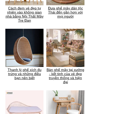
Cách đem vẻ đẹp tự
Đưa ghế mây dân tộc
nhiên vào không gian
Thái đến gần hơn với
nhà bằng Nội Thất Mây
mọi người
Tre Đan
Thanh lý ghế xích đu
Bàn ghế mây tại xưởng
trứng và những điều
- kết tinh của vẻ đẹp
bạn nên biết
truyền thống và hiện
đại