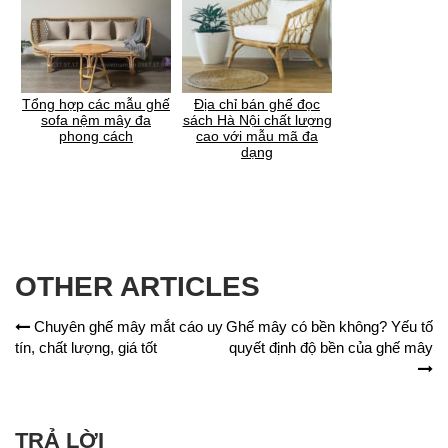
Tổng hợp các mẫu ghế
Địa chỉ bán ghế đọc
sofa nệm mây đa
sách Hà Nội chất lượng
phong cách
cao với mẫu mã đa
dạng
OTHER ARTICLES
Chuyên ghế mây mắt cáo uy
Ghế mây có bền không? Yếu tố
tín, chất lượng, giá tốt
quyết định độ bền của ghế mây
TRẢ LỜI