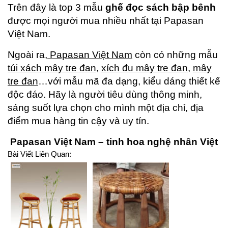
Trên đây là top 3 mẫu
ghế đọc sách bập bênh
được mọi người mua nhiều nhất tại Papasan
Việt Nam.
Ngoài ra,
Papasan Việt Nam
còn có những mẫu
túi xách mây tre đan
,
xích đu mây tre đan
,
mây
tre đan
…với mẫu mã đa dạng, kiểu dáng thiết kế
độc đáo. Hãy là người tiêu dùng thông minh,
sáng suốt lựa chọn cho mình một địa chỉ, địa
điểm mua hàng tin cậy và uy tín.
Papasan Việt Nam – tinh hoa nghệ nhân Việt
Bài Viết Liên Quan: