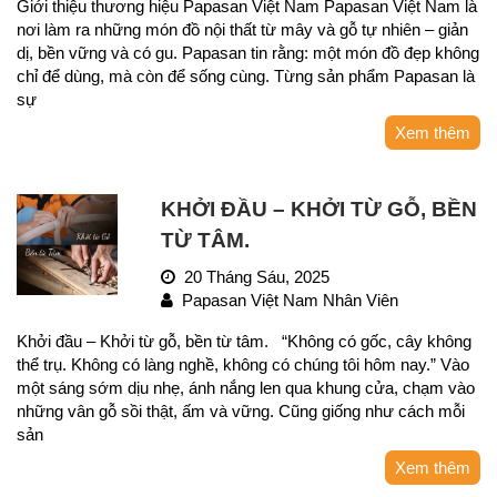
Giới thiệu thương hiệu Papasan Việt Nam Papasan Việt Nam là
nơi làm ra những món đồ nội thất từ mây và gỗ tự nhiên – giản
dị, bền vững và có gu. Papasan tin rằng: một món đồ đẹp không
chỉ để dùng, mà còn để sống cùng. Từng sản phẩm Papasan là
sự
Xem thêm
KHỞI ĐẦU – KHỞI TỪ GỖ, BỀN
TỪ TÂM.
20 Tháng Sáu, 2025
Papasan Việt Nam Nhân Viên
Khởi đầu – Khởi từ gỗ, bền từ tâm. “Không có gốc, cây không
thể trụ. Không có làng nghề, không có chúng tôi hôm nay.” Vào
một sáng sớm dịu nhẹ, ánh nắng len qua khung cửa, chạm vào
những vân gỗ sồi thật, ấm và vững. Cũng giống như cách mỗi
sản
Xem thêm