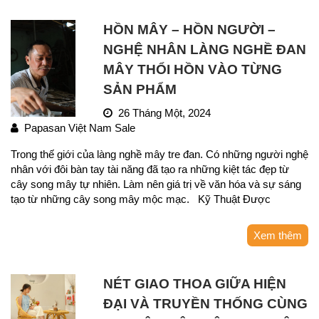
HỒN MÂY – HỒN NGƯỜI –
NGHỆ NHÂN LÀNG NGHỀ ĐAN
MÂY THỔI HỒN VÀO TỪNG
SẢN PHẨM
26 Tháng Một, 2024
Papasan Việt Nam Sale
Trong thế giới của làng nghề mây tre đan. Có những người nghệ
nhân với đôi bàn tay tài năng đã tạo ra những kiệt tác đẹp từ
cây song mây tự nhiên. Làm nên giá trị về văn hóa và sự sáng
tạo từ những cây song mây mộc mạc. Kỹ Thuật Được
Xem thêm
NÉT GIAO THOA GIỮA HIỆN
ĐẠI VÀ TRUYỀN THỐNG CÙNG