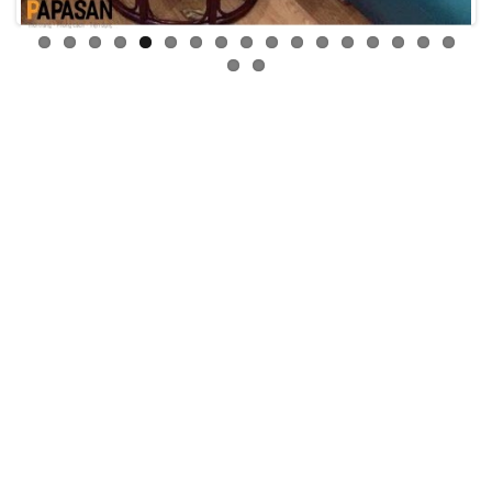
NGHỆ SỸ HẢI ANH NÓI VỀ
GHẾ PAPASAN