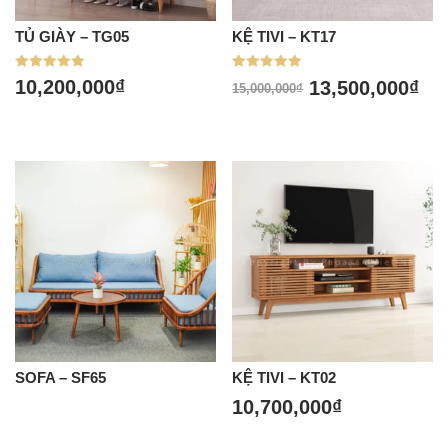
TỦ GIÀY – TG05
KỆ TIVI – KT17
Được xếp
Được xếp
10,200,000
₫
13,500,000
₫
15,000,000
₫
hạng
hạng
5.00
5.00
5 sao
5 sao
SOFA – SF65
KỆ TIVI – KT02
10,700,000
₫