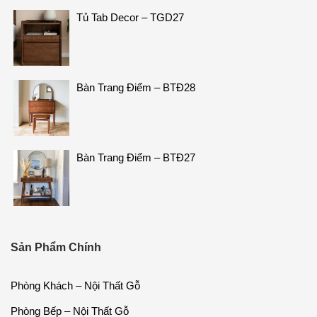
Phòng Bếp – Nội Thất Gỗ
Phòng Ngủ- Nội Thất Gỗ
Phòng Học – Nội Thất Gỗ
Đồ Song Mây
Ghế Mây Đơn
Sofa Mây
Bài viết mới
Thiết kế thi công biệt thự nhà vườn Sơn Tây Hà Nội | Papasan
Việt Nam
SkyForest Ecopark – Thiết kế thi công nội thất căn hộ Rustic
hiện đại
Nhà phố Đông Anh | Dự án thiết kế & thi công nội thất 90m²