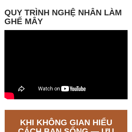
CÁCH BẠN SỐNG — ƯU
ĐÃI NỘI THẤT THÁNG 7
LIÊN HỆ NGAY
LIÊN HỆ VỚI PAPASAN VIỆT
NAM
Tên của bạn (bắt buộc)
Địa chỉ Email (bắt buộc)