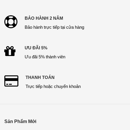
Tủ Tab Decor – TGD27
Bàn Trang Điểm – BTĐ28
Bàn Trang Điểm – BTĐ27
Sản Phẩm Chính
Phòng Khách – Nội Thất Gỗ