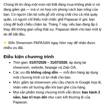
Chúng tôi tin rằng một món nội thất đáng mua không phải vì nó
đang giảm giá — mà vì nó hợp với phong cách bạn sống của
bạn. Có người cần bộ sofa gỗ sồi vững chãi cho cả nhà quây
quần, có người chỉ thiếu một chiếc ghế Papasan ở góc ban
công để buổi chiều chậm lại. Tháng 7 này, nếu bạn đang ấp ủ
thay đổi không gian sống thật sự, Papasan dành cho bạn một lý
do để bắt đầu.
Đến Showroom PAPASAN ngay hôm nay để nhận được
nhiều ưu đãi.
Điều kiện chương trình
Thời gian:
01/07/2026 – 31/07/2026
, áp dụng tại
showroom, website, fanpage và Zalo OA.
Các ưu đãi
không cộng dồn
— mỗi đơn hàng áp dụng
một chương trình có lợi nhất cho bạn.
Mức giảm tại showroom yêu cầu check-in Google hợp lệ,
nhân viên sẽ hướng dẫn khi bạn ghé cửa hàng.
Mọi sản phẩm trong chương trình vẫn được
bảo hành 2
năm, bảo trì trọn đời
như cam kết thường lệ của
Papasan.