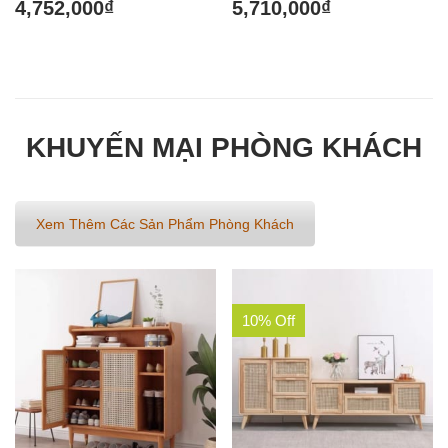
Được xếp
Được xếp
4,752,000
₫
5,710,000
₫
hạng
hạng
5.00
5.00
5 sao
5 sao
KHUYẾN MẠI PHÒNG KHÁCH
Xem Thêm Các Sản Phẩm Phòng Khách
10% Off