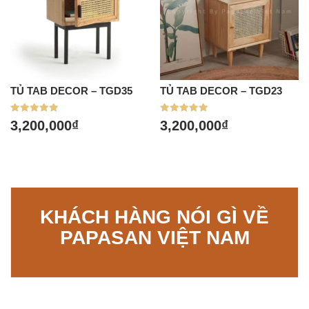
TỦ TAB DECOR – TGD35
TỦ TAB DECOR – TGD23
Được xếp
Được xếp
3,200,000
₫
3,200,000
₫
hạng
hạng
5.00
5.00
5 sao
5 sao
KHÁCH HÀNG NÓI GÌ VỀ
PAPASAN VIỆT NAM