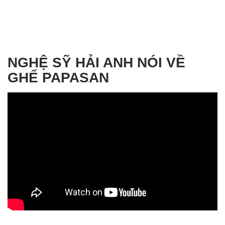
QUY TRÌNH NGHỆ NHÂN LÀM
GHẾ MÂY
KHI KHÔNG GIAN HIỂU