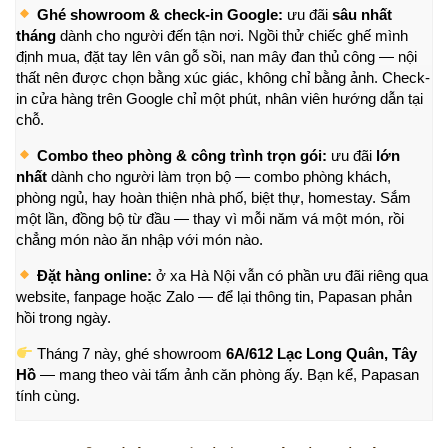
Ghé showroom & check-in Google:
ưu đãi
sâu nhất
tháng
dành cho người đến tận nơi. Ngồi thử chiếc ghế mình
định mua, đặt tay lên vân gỗ sồi, nan mây đan thủ công — nội
thất nên được chọn bằng xúc giác, không chỉ bằng ảnh. Check-
in cửa hàng trên Google chỉ một phút, nhân viên hướng dẫn tại
chỗ.
Combo theo phòng & công trình trọn gói:
ưu đãi
lớn
nhất
dành cho người làm trọn bộ — combo phòng khách,
phòng ngủ, hay hoàn thiện nhà phố, biệt thự, homestay. Sắm
một lần, đồng bộ từ đầu — thay vì mỗi năm vá một món, rồi
chẳng món nào ăn nhập với món nào.
Đặt hàng online:
ở xa Hà Nội vẫn có phần ưu đãi riêng qua
website, fanpage hoặc Zalo — để lại thông tin, Papasan phản
hồi trong ngày.
Tháng 7 này, ghé showroom
6A/612 Lạc Long Quân, Tây
Hồ
— mang theo vài tấm ảnh căn phòng ấy. Bạn kể, Papasan
tính cùng.