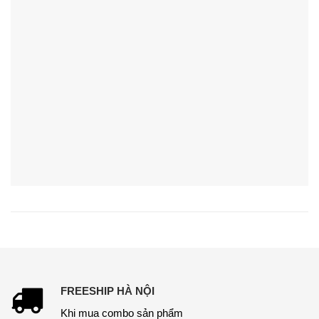
Khi mua combo sản phẩm
BẢO HÀNH 2 NĂM
Bảo hành trực tiếp tại cửa hàng
ƯU ĐÃI 5%
Ưu đãi 5% thành viên
THANH TOÁN
Trực tiếp hoặc chuyển khoản
Sản Phẩm Mới