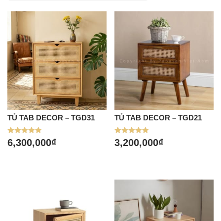
TỦ TAB DECOR – TGD31
TỦ TAB DECOR – TGD21
Được xếp
Được xếp
6,300,000
₫
3,200,000
₫
hạng
hạng
5.00
5.00
5 sao
5 sao