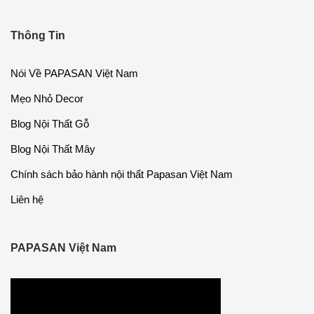
Số 6A – Ngõ 612 – Lạc Long Quân – Tây Hồ – Hà Nội
Hotline : 09.87.37.97.17
PAPASAN - Tinh Hoa Nghệ Nhân Việt
©
PAPASAN
- Sản phẩm chính hãng có Logo kiểm định