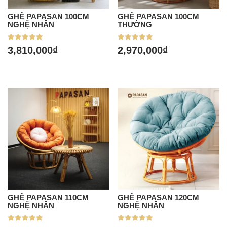
GHẾ PAPASAN 100CM
GHẾ PAPASAN 100CM
NGHỆ NHÂN
THƯỜNG
Được xếp
Được xếp
3,810,000
₫
2,970,000
₫
hạng
hạng
5.00
4.95
5 sao
5 sao
GHẾ PAPASAN 110CM
GHẾ PAPASAN 120CM
NGHỆ NHÂN
NGHỆ NHÂN