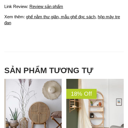
Link Review:
Review sản phẩm
Xem thêm:
ghế nằm thư giãn
,
mẫu ghế đọc sách,
hộp mây tre
đan
SẢN PHẨM TƯƠNG TỰ
18% Off