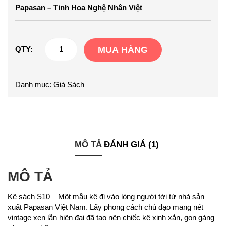
Papasan – Tinh Hoa Nghệ Nhân Việt
Kệ
QTY:
MUA HÀNG
Sách
K10
Danh mục:
Giá Sách
số
lượng
MÔ TẢ
ĐÁNH GIÁ (1)
MÔ TẢ
Kệ sách S10 – Một mẫu kệ đi vào lòng người tới từ nhà sản
xuất Papasan Việt Nam. Lấy phong cách chủ đạo mang nét
vintage xen lẫn hiện đại đã tạo nên chiếc kệ xinh xắn, gọn gàng