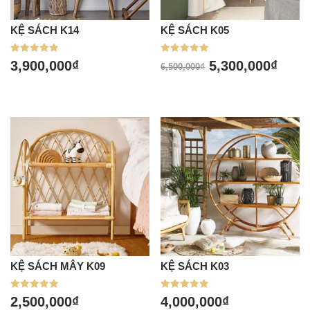
KỆ SÁCH K14
KỆ SÁCH K05
Được xếp
Được xếp
3,900,000
₫
5,300,000
₫
6,500,000
₫
hạng
hạng
5.00
5.00
5 sao
5 sao
KỆ SÁCH MÂY K09
KỆ SÁCH K03
Được xếp
Được xếp
2,500,000
₫
4,000,000
₫
hạng
hạng