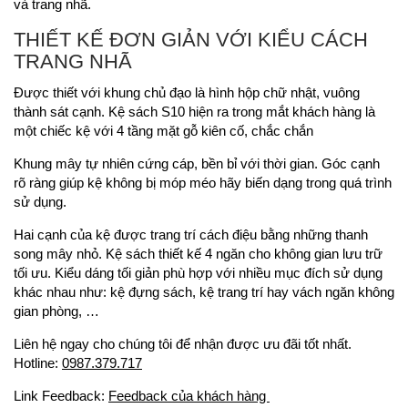
và trang nhã.
THIẾT KẾ ĐƠN GIẢN VỚI KIỂU CÁCH
TRANG NHÃ
Được thiết với khung chủ đạo là hình hộp chữ nhật, vuông
thành sát cạnh. Kệ sách S10 hiện ra trong mắt khách hàng là
một chiếc kệ với 4 tầng mặt gỗ kiên cố, chắc chắn
Khung mây tự nhiên cứng cáp, bền bỉ với thời gian. Góc cạnh
rõ ràng giúp kệ không bị móp méo hãy biến dạng trong quá trình
sử dụng.
Hai cạnh của kệ được trang trí cách điệu bằng những thanh
song mây nhỏ. Kệ sách thiết kế 4 ngăn cho không gian lưu trữ
tối ưu. Kiểu dáng tối giản phù hợp với nhiều mục đích sử dụng
khác nhau như: kệ đựng sách, kệ trang trí hay vách ngăn không
gian phòng, …
Liên hệ ngay cho chúng tôi để nhận được ưu đãi tốt nhất.
Hotline:
0987.379.717
Link Feedback:
Feedback của khách hàng