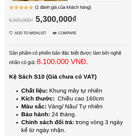
(
1
đánh giá của khách hàng)
5.00
1
trên 5
5,300,000
₫
dựa trên
6,500,000
₫
đánh giá
ADD TO WISHLIST
COMPARE
Sản phẩm có phiên bản đặc biệt được làm bởi nghệ
8.100.000 VNĐ.
nhân có giá:
Kệ Sách S10 (Giá chưa có VAT)
Chất liệu:
Khung mây tự nhiên
Kích thước:
Chiều cao 160cm
Màu sắc:
Vàng/ Nâu/ Tự nhiên
Bảo hành:
24 tháng.
Chính sách đổi trả:
trong vòng 3 ngày
kể từ ngày nhận.