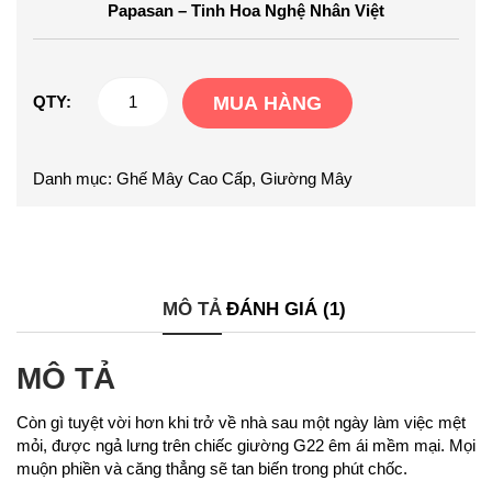
Papasan – Tinh Hoa Nghệ Nhân Việt
Giường
QTY:
MUA HÀNG
mây
G22
Danh mục:
Ghế Mây Cao Cấp
,
Giường Mây
số
lượng
MÔ TẢ
ĐÁNH GIÁ (1)
MÔ TẢ
Còn gì tuyệt vời hơn khi trở về nhà sau một ngày làm việc mệt
mỏi, được ngả lưng trên chiếc giường G22 êm ái mềm mại. Mọi
muộn phiền và căng thẳng sẽ tan biến trong phút chốc.