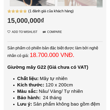
(
1
đánh giá của khách hàng)
5.00
1
trên 5
15,000,000
₫
dựa trên
đánh giá
ADD TO WISHLIST
COMPARE
Sản phẩm có phiên bản đặc biệt được làm bởi nghệ
18.700.000 VNĐ.
nhân có giá:
Giường mây G22 (Giá chưa có VAT)
Chất liệu:
Mây tự nhiên
Kích thước:
120 x 200cm
Màu sắc:
Nâu/ Vàng/ Tự nhiên
Bảo hành:
24 tháng
Lưu ý:
Sản phẩm không bao gồm đệm