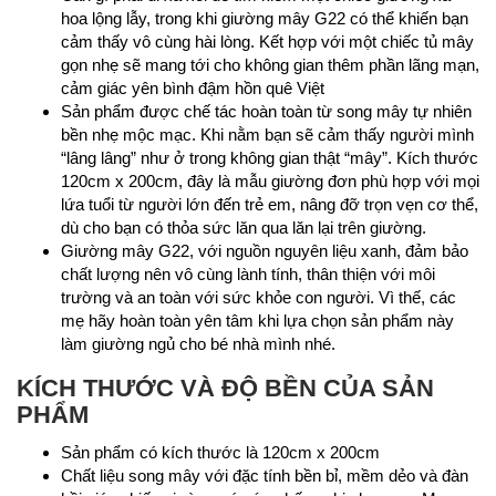
hoa lộng lẫy, trong khi giường mây G22 có thể khiến bạn
cảm thấy vô cùng hài lòng. Kết hợp với một chiếc tủ mây
gọn nhẹ sẽ mang tới cho không gian thêm phần lãng mạn,
cảm giác yên bình đậm hồn quê Việt
Sản phẩm được chế tác hoàn toàn từ song mây tự nhiên
bền nhẹ mộc mạc. Khi nằm bạn sẽ cảm thấy người mình
“lâng lâng” như ở trong không gian thật “mây”. Kích thước
120cm x 200cm, đây là mẫu giường đơn phù hợp với mọi
lứa tuổi từ người lớn đến trẻ em, nâng đỡ trọn vẹn cơ thể,
dù cho bạn có thỏa sức lăn qua lăn lại trên giường.
Giường mây G22, với nguồn nguyên liệu xanh, đảm bảo
chất lượng nên vô cùng lành tính, thân thiện với môi
trường và an toàn với sức khỏe con người. Vì thế, các
mẹ hãy hoàn toàn yên tâm khi lựa chọn sản phẩm này
làm giường ngủ cho bé nhà mình nhé.
KÍCH THƯỚC VÀ ĐỘ BỀN CỦA SẢN
PHẨM
Sản phẩm có kích thước là 120cm x 200cm
Chất liệu song mây với đặc tính bền bỉ, mềm dẻo và đàn