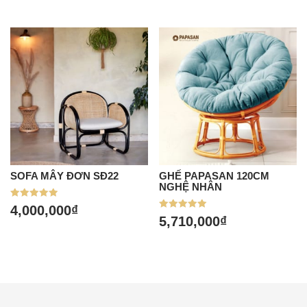
SOFA MÂY ĐƠN SĐ22
GHẾ PAPASAN 120CM
NGHỆ NHÂN
Được xếp
4,000,000
₫
hạng
Được xếp
5,710,000
₫
5.00
hạng
5 sao
5.00
5 sao