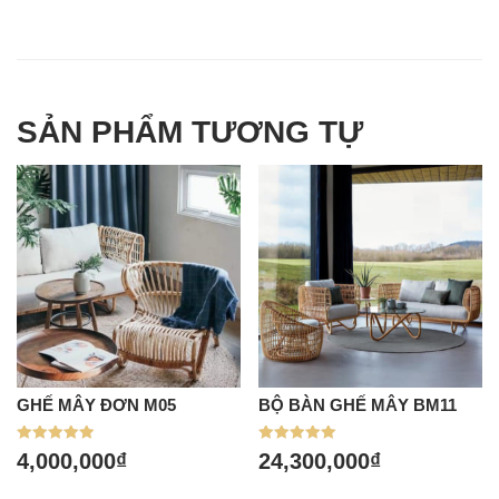
SẢN PHẨM TƯƠNG TỰ
GHẾ MÂY ĐƠN M05
BỘ BÀN GHẾ MÂY BM11
Được xếp
Được xếp
4,000,000
₫
24,300,000
₫
hạng
hạng
5.00
5.00
5 sao
5 sao