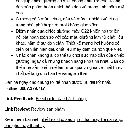
hồi giúp chiếc giường có sức chống chịu lực cao. Mang
đến sản phẩm hoàn chình bền đẹp và mang tính thẩm mỹ
cao
Giường có 3 màu: vàng, nâu và mây tự nhiên vô cùng
trang nhã, phù hợp với mọi không gian sống.
Điểm nhấn của chiếc giường mây G22 khiến nó trở lên
nổi bật hoàn toàn so với các mẫu giường làm từ chất liệu
khác, nằm ở sự đơn giản. Thiết kế mang hơi hướng cổ
điển xen lẫn hiện đại, chất liệu mây đậm đà hồn quê Việt.
Chắc chắn không ai có thể từ chối sức hấp dẫn của chiếc
giường, ngay cả những khách hàng khó tính nhất. Bạn có
thể mua sản phẩm để làm món quà ý nghĩa và thiết thực
nhất để tặng cho bạn bè và người thân
Liên hệ ngay cho chúng tôi để nhận được ưu đãi tốt nhất.
Hotline:
0987.379.717
Link Feedback
:
Feedback của khách hàng
Link Review
:
Review sản phẩm
Xem thêm bài viết:
ghế lười đọc sách
,
nội thất mây tre đà nẵng,
bàn ghế mây thanh lý