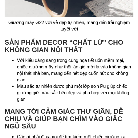
Giường mây G22 với vẻ đẹp tự nhiên, mang đến trải nghiệm
tuyệt vời
SẢN PHẨM DECOR “CHẤT LỪ” CHO
KHÔNG GIAN NỘI THẤT
Với kiểu dáng sang trọng cùng họa tiết uốn mềm mại,
chiếc giường mây như thổi làn gió mới lạ vào không gian
nội thất nhà bạn, mang đến nét đẹp cuốn hút cho không
gian.
Màu sắc tự nhiên được phủ một lớp sơn Pu giúp chiếc
giường giữ màu sắc bền đẹp và phù hợp với mọi không
gian
MANG TỚI CẢM GIÁC THƯ GIÃN, DỄ
CHỊU VÀ GIÚP BẠN CHÌM VÀO GIẤC
NGỦ SÂU
Cần gì phải đi xa xôi để tìm kiếm một chiếc giường xa