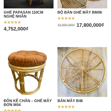
GHẾ PAPASAN 110CM
BỘ BÀN GHẾ MÂY BM06
NGHỆ NHÂN
Được xếp
17,800,000
₫
18,800,000
₫
hạng
Được xếp
4,752,000
₫
5.00
hạng
5 sao
5.00
5 sao
ĐÔN KÊ CHÂN – GHẾ MÂY
BÀN MÂY B46
ĐƠN M04