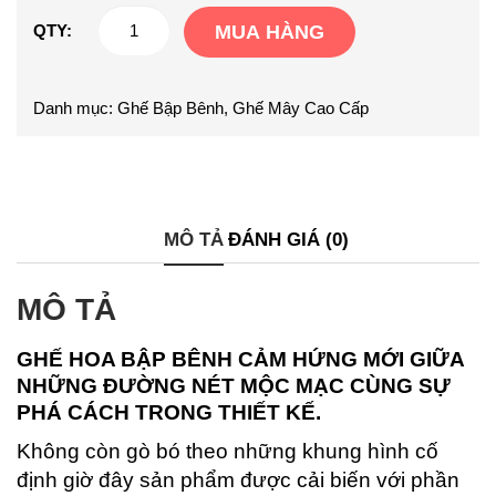
Ghễ
QTY:
MUA HÀNG
bập
bênh
Danh mục:
Ghế Bập Bênh
,
Ghế Mây Cao Cấp
B07
số
lượng
MÔ TẢ
ĐÁNH GIÁ (0)
MÔ TẢ
GHẾ HOA BẬP BÊNH CẢM HỨNG MỚI GIỮA
NHỮNG ĐƯỜNG NÉT MỘC MẠC CÙNG SỰ
PHÁ CÁCH TRONG THIẾT KẾ.
Không còn gò bó theo những khung hình cố
định giờ đây sản phẩm được cải biến với phần