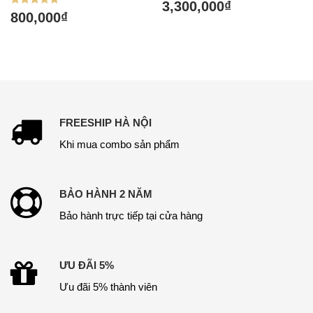
Được xếp
3,300,000
₫
hạng
Được xếp
800,000
₫
5.00
hạng
5 sao
5.00
5 sao
FREESHIP HÀ NỘI
Khi mua combo sản phẩm
BẢO HÀNH 2 NĂM
Bảo hành trực tiếp tại cửa hàng
ƯU ĐÃI 5%
Ưu đãi 5% thành viên