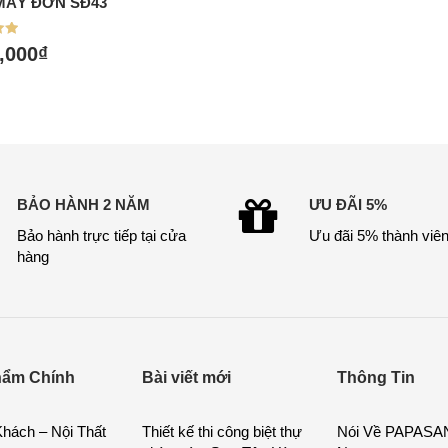
MÂY ĐƠN SĐ43
a hàng
p
,000
₫
BẢO HÀNH 2 NĂM
ƯU ĐÃI 5%
Bảo hành trực tiếp tại cửa
Ưu đãi 5% thành viê
hàng
hẩm Chính
Bài viết mới
Thông Tin
hách – Nội Thất
Thiết kế thi công biệt thự
Nói Về PAPASAN