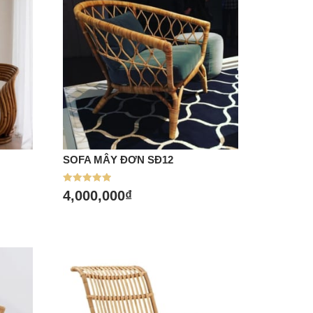
SOFA MÂY ĐƠN SĐ12
Mua hàng
Được xếp
4,000,000
₫
hạng
5.00
5 sao