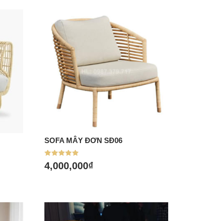
SOFA MÂY ĐƠN SĐ06
Mua hàng
Được xếp
4,000,000
₫
hạng
5.00
5 sao