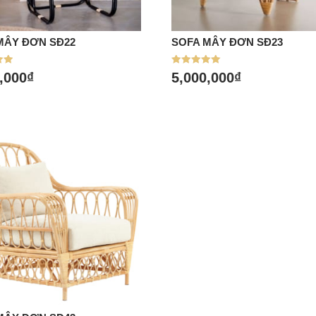
MÂY ĐƠN SĐ22
SOFA MÂY ĐƠN SĐ23
a hàng
Mua hàng
p
Được xếp
,000
₫
5,000,000
₫
hạng
5.00
5 sao