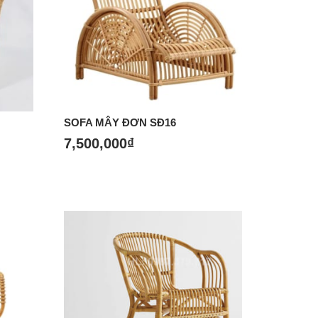
SOFA MÂY ĐƠN SĐ16
7,500,000
₫
Mua hàng