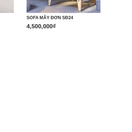
SOFA MÂY ĐƠN SĐ24
4,500,000
₫
Mua hàng