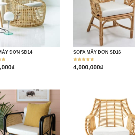
MÂY ĐƠN SĐ14
SOFA MÂY ĐƠN SĐ16
a hàng
Mua hàng
p
Được xếp
,000
₫
4,000,000
₫
hạng
5.00
5 sao