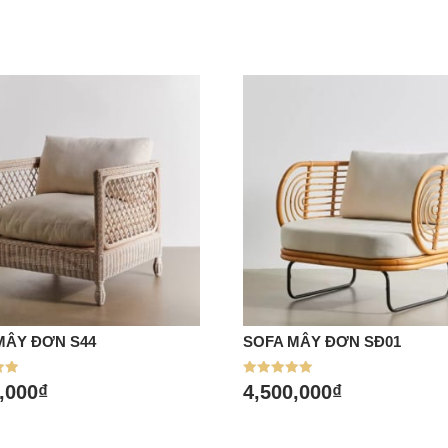
MÂY ĐƠN S44
SOFA MÂY ĐƠN SĐ01
a hàng
Mua hàng
p
Được xếp
,000
₫
4,500,000
₫
hạng
5.00
5 sao