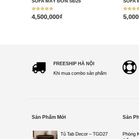
SOFA MÂY ĐƠN SĐ25
SOFA 
Mua hàng
Mu
Được xếp
Được xế
4,500,000
₫
5,000
hạng
hạng
5.00
5.00
5 sao
5 sao
FREESHIP HÀ NỘI
Khi mua combo sản phẩm
Sản Phẩm Mới
Sản P
Tủ Tab Decor – TGD27
Phòng K