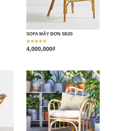
SOFA MÂY ĐƠN SĐ20
Mua hàng
Được xếp
4,000,000
₫
hạng
5.00
5 sao