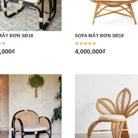
MÂY ĐƠN SĐ18
SOFA MÂY ĐƠN SĐ19
a hàng
Mua hàng
p
Được xếp
,000
₫
4,000,000
₫
hạng
5.00
5 sao