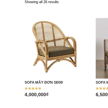
Showing all 26 results
SOFA MÂY ĐƠN SĐ09
SOFA 
Mua hàng
Mu
Được xếp
Được xế
4,000,000
₫
6,500
hạng
hạng
5.00
5.00
5 sao
5 sao