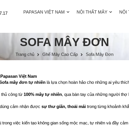
PAPASAN VIỆT NAM
NỘI THẤT MÂY
NỘI
7.17
SOFA MÂY ĐƠN
Trang chủ
Ghế Mây Cao Cấp
Sofa Mây Đơn
Papasan Việt Nam
Sofa mây đơn tự nhiên
là lựa chọn hoàn hảo cho những ai yêu thích 
 thủ công từ
100% mây tự nhiên
, qua bàn tay của những người thợ 
i dùng cảm nhận được
sự thư giãn, thoải mái
trong từng khoảnh khắ
 trong việc kiến tạo không gian sống mộc mạc, tự nhiên và đầy cảm