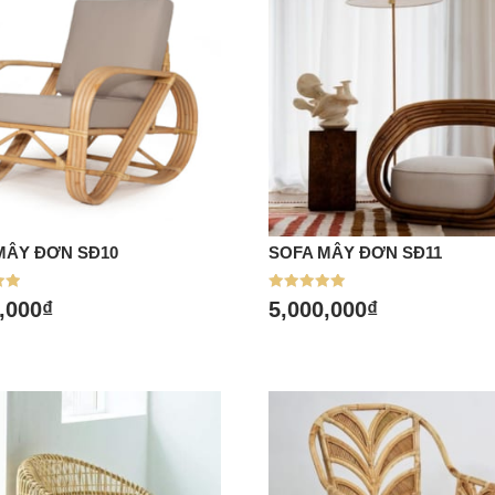
MÂY ĐƠN SĐ10
SOFA MÂY ĐƠN SĐ11
a hàng
Mua hàng
p
Được xếp
,000
₫
5,000,000
₫
hạng
5.00
5 sao