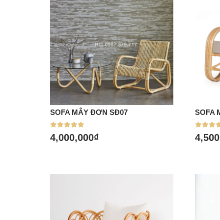
SOFA MÂY ĐƠN SĐ07
SOFA 
Mua hàng
Mu
Được xếp
Được xế
4,000,000
₫
4,500
hạng
hạng
5.00
5.00
5 sao
5 sao