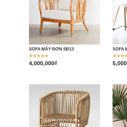
SOFA MÂY ĐƠN SĐ13
SOFA 
Mua hàng
Mu
Được xếp
Được xế
4,000,000
₫
5,000
hạng
hạng
5.00
5.00
5 sao
5 sao