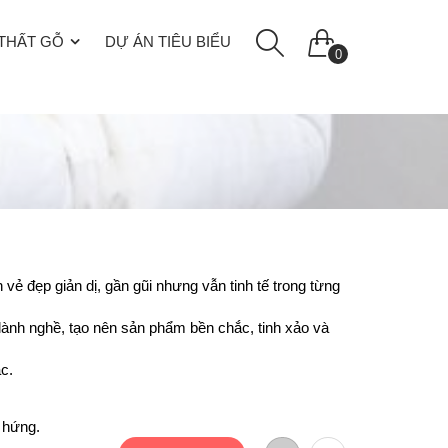
 THẤT GỖ
DỰ ÁN TIÊU BIỂU
0
vẻ đẹp giản dị, gần gũi nhưng vẫn tinh tế trong từng
lành nghề, tạo nên sản phẩm bền chắc, tinh xảo và
c.
 hứng.