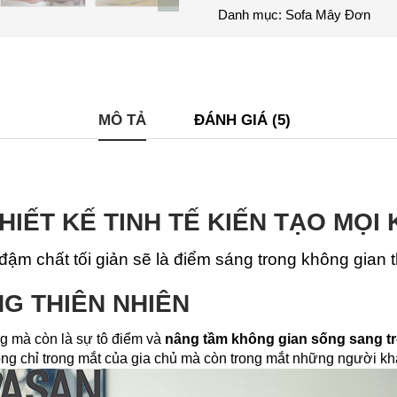
Đơn
Danh mục:
Sofa Mây Đơn
SĐ12
số
lượng
MÔ TẢ
ĐÁNH GIÁ (5)
HIẾT KẾ TINH TẾ KIẾN TẠO MỌI
m chất tối giản sẽ là điểm sáng trong không gian th
G THIÊN NHIÊN
ng mà còn là sự tô điểm và
nâng tầm không gian sống sang t
ng chỉ trong mắt của gia chủ mà còn trong mắt những người kh