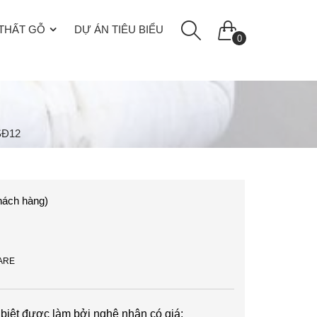
 THẤT GỖ
DỰ ÁN TIÊU BIỂU
0
SĐ12
hách hàng)
ARE
biệt được làm bởi nghệ nhân có giá: