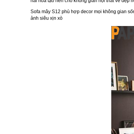
hài hòa tạo nên cho không gian nội thất vẻ đẹp ri
Sofa mây S12 phù hợp decor mọi không gian sống
ảnh siêu xịn xò