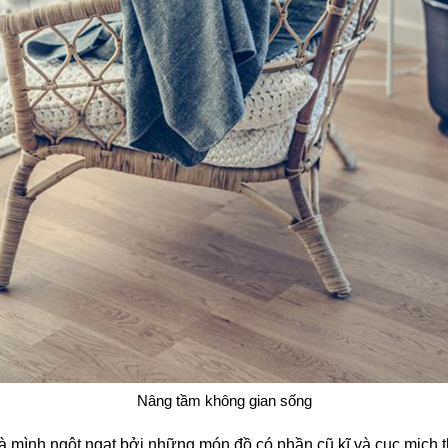
Nâng tầm không gian sống
à mình ngột ngạt bởi những món đồ có phần cũ kĩ và cục mịch 