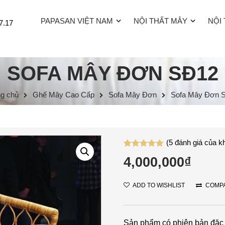
PAPASAN VIỆT NAM
NỘI THẤT MÂY
NỘI
7.17
SOFA MÂY ĐƠN SĐ12
ng chủ
Ghế Mây Cao Cấp
Sofa Mây Đơn
Sofa Mây Đơn 
(
5
đánh giá của k
5.00
5
trên 5
4,000,000
₫
dựa trên
đánh giá
ADD TO WISHLIST
COMP
Sản phẩm có phiên bản đặc 