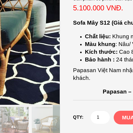
5.100.000 VNĐ.
Sofa Mây S12 (Giá ch
Chất liệu:
Khung m
Màu khung
: Nâu/
Kích thước:
Cao 
Bảo hành :
24 thá
Papasan Việt Nam nhận
khách.
Papasan – 
Sofa
QTY:
MUA
Mây