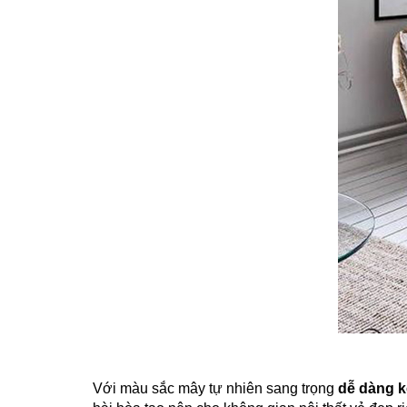
Với màu sắc mây tự nhiên sang trọng
dễ dàng k