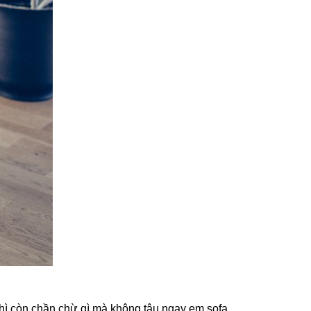
thì còn chần chừ gì mà không tậu ngay em sofa