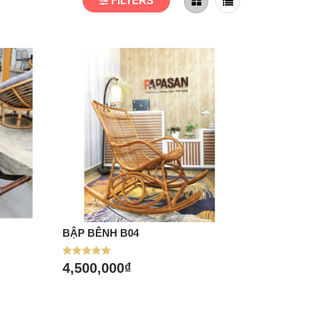
FILTERS
BẬP BÊNH B04
Mua hàng
Được xếp
4,500,000
₫
hạng
5.00
5 sao