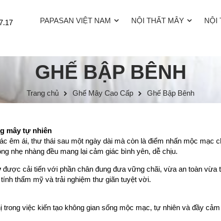
PAPASAN VIỆT NAM
NỘI THẤT MÂY
NỘI
7.17
GHẾ BẬP BÊNH
Trang chủ
Ghế Mây Cao Cấp
Ghế Bập Bênh
g mây tự nhiên
 êm ái, thư thái sau một ngày dài mà còn là điểm nhấn mộc mạc cho
ộng nhẹ nhàng đều mang lại cảm giác bình yên, dễ chịu.
y
được cải tiến với phần chân đung đưa vững chãi, vừa an toàn vừa 
tính thẩm mỹ và trải nghiệm thư giãn tuyệt vời.
 trong việc kiến tạo không gian sống mộc mạc, tự nhiên và đầy cảm