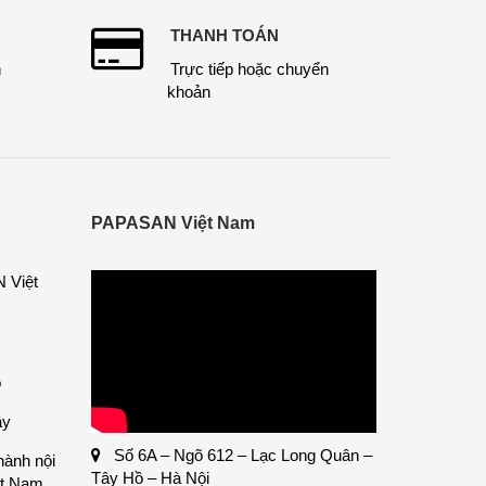
THANH TOÁN
n
Trực tiếp hoặc chuyển
khoản
PAPASAN Việt Nam
 Việt
ỗ
ây
Số 6A – Ngõ 612 – Lạc Long Quân –
hành nội
Tây Hồ – Hà Nội
ệt Nam