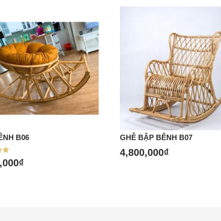
ÊNH B06
GHỄ BẬP BÊNH B07
4,800,000
₫
a hàng
Mua hàng
p
,000
₫