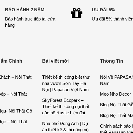
BẢO HÀNH 2 NĂM
ƯU ĐÃI 5%
Bảo hành trực tiếp tại cửa
Ưu đãi 5% thành viê
hàng
hẩm Chính
Bài viết mới
Thông Tin
hách – Nội Thất
Thiết kế thi công biệt thự
Nói Về PAPASAN
nhà vườn Sơn Tây Hà
Nam
Nội | Papasan Việt Nam
ếp – Nội Thất
Mẹo Nhỏ Decor
SkyForest Ecopark –
Blog Nội Thất G
Thiết kế thi công nội thất
gủ- Nội Thất Gỗ
căn hộ Rustic hiện đại
Blog Nội Thất M
ọc – Nội Thất
Nhà phố Đông Anh | Dự
Chính sách bảo 
án thiết kế & thi công nội
thất Papasan Vi