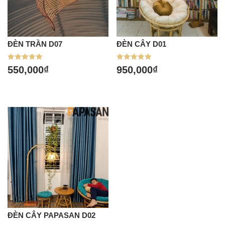
ĐÈN TRẦN D07
ĐÈN CÂY D01
Được xếp
Được xếp
550,000
₫
950,000
₫
hạng
hạng
5.00
5.00
5 sao
5 sao
ĐÈN CÂY PAPASAN D02