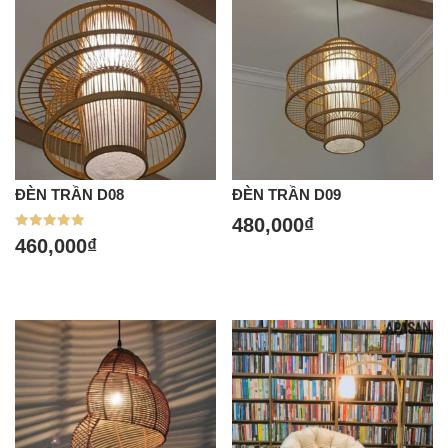
ĐÈN TRẦN D08
ĐÈN TRẦN D09
480,000
₫
Được xếp
460,000
₫
hạng
5.00
5 sao