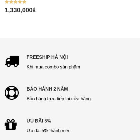
Được xếp
1,330,000
₫
hạng
5.00
5 sao
FREESHIP HÀ NỘI
Khi mua combo sản phẩm
BẢO HÀNH 2 NĂM
Bảo hành trực tiếp tại cửa hàng
ƯU ĐÃI 5%
Ưu đãi 5% thành viên