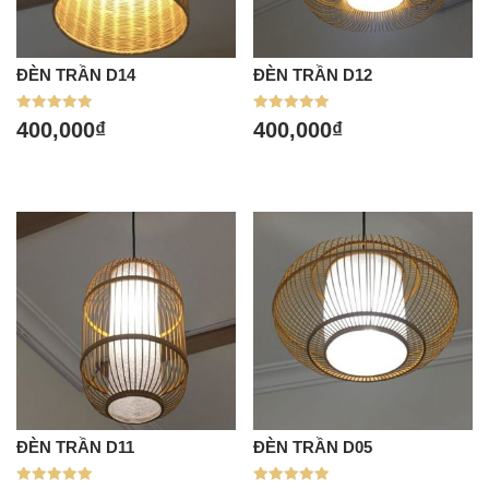
ĐÈN TRẦN D14
ĐÈN TRẦN D12
Được xếp
Được xếp
400,000
₫
400,000
₫
hạng
hạng
5.00
5.00
5 sao
5 sao
ĐÈN TRẦN D11
ĐÈN TRẦN D05