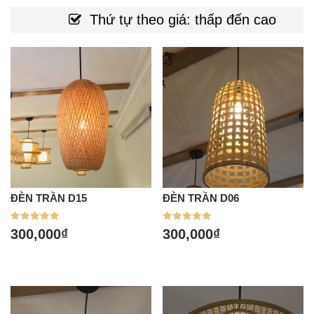
Thứ tự theo giá: thấp đến cao
ĐÈN TRẦN D15
ĐÈN TRẦN D06
Được xếp
Được xếp
300,000
₫
300,000
₫
hạng
hạng
5.00
5.00
5 sao
5 sao