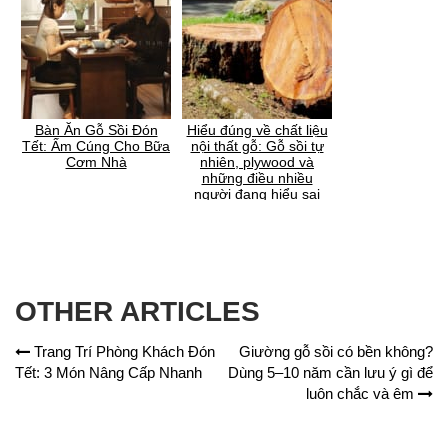
Bàn Ăn Gỗ Sồi Đón
Hiểu đúng về chất liệu
Tết: Ấm Cúng Cho Bữa
nội thất gỗ: Gỗ sồi tự
Cơm Nhà
nhiên, plywood và
những điều nhiều
người đang hiểu sai
OTHER ARTICLES
Trang Trí Phòng Khách Đón
Giường gỗ sồi có bền không?
Tết: 3 Món Nâng Cấp Nhanh
Dùng 5–10 năm cần lưu ý gì để
luôn chắc và êm