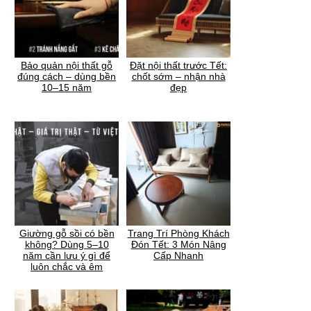
Bảo quản nội thất gỗ
Đặt nội thất trước Tết:
đúng cách – dùng bền
chốt sớm – nhận nhà
10–15 năm
đẹp
Giường gỗ sồi có bền
Trang Trí Phòng Khách
không? Dùng 5–10
Đón Tết: 3 Món Nâng
năm cần lưu ý gì để
Cấp Nhanh
luôn chắc và êm