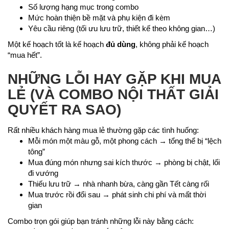
Số lượng hạng mục trong combo
Mức hoàn thiện bề mặt và phụ kiện đi kèm
Yêu cầu riêng (tối ưu lưu trữ, thiết kế theo không gian…)
Một kế hoạch tốt là kế hoạch
đủ dùng
, không phải kế hoạch
“mua hết”.
NHỮNG LỖI HAY GẶP KHI MUA
LẺ (VÀ COMBO NỘI THẤT GIẢI
QUYẾT RA SAO)
Rất nhiều khách hàng mua lẻ thường gặp các tình huống:
Mỗi món một màu gỗ, một phong cách → tổng thể bị “lệch
tông”
Mua đúng món nhưng sai kích thước → phòng bị chật, lối
đi vướng
Thiếu lưu trữ → nhà nhanh bừa, càng gần Tết càng rối
Mua trước rồi đổi sau → phát sinh chi phí và mất thời
gian
Combo trọn gói giúp bạn tránh những lỗi này bằng cách: