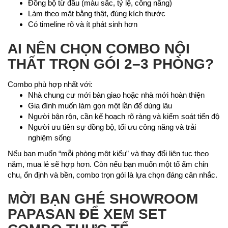
Đồng bộ từ đầu (màu sắc, tỷ lệ, công năng)
Làm theo mặt bằng thật, đúng kích thước
Có timeline rõ và ít phát sinh hơn
AI NÊN CHỌN COMBO NỘI
THẤT TRỌN GÓI 2–3 PHÒNG?
Combo phù hợp nhất với:
Nhà chung cư mới bàn giao hoặc nhà mới hoàn thiện
Gia đình muốn làm gọn một lần để dùng lâu
Người bận rộn, cần kế hoạch rõ ràng và kiểm soát tiến độ
Người ưu tiên sự đồng bộ, tối ưu công năng và trải
nghiệm sống
Nếu bạn muốn “mỗi phòng một kiểu” và thay đổi liên tục theo
năm, mua lẻ sẽ hợp hơn. Còn nếu bạn muốn một tổ ấm chỉn
chu, ổn định và bền, combo trọn gói là lựa chọn đáng cân nhắc.
MỜI BẠN GHÉ SHOWROOM
PAPASAN ĐỂ XEM SET