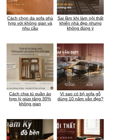
Cách chọn da sofa phù
Sai lầm khi làm nội thất
hợp với không gian và
khiến nhà đẹp nhưng
nhu cầu
không đúng ý
Cách chia tủ quần áo
Vì sao có bộ sofa gỗ
hợp lý giúp tăng 30%
dùng 10 năm vẫn đẹp?
không gian