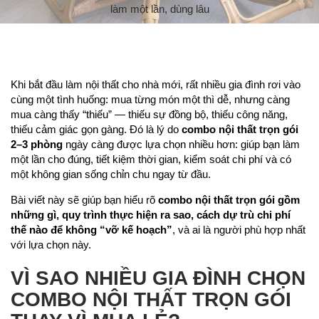
làm một lần, dùng lâu
Khi bắt đầu làm nội thất cho nhà mới, rất nhiều gia đình rơi vào
cùng một tình huống: mua từng món một thì dễ, nhưng càng
mua càng thấy “thiếu” — thiếu sự đồng bộ, thiếu công năng,
thiếu cảm giác gọn gàng. Đó là lý do
combo nội thất trọn gói
2–3 phòng
ngày càng được lựa chọn nhiều hơn: giúp bạn làm
một lần cho đúng, tiết kiệm thời gian, kiểm soát chi phí và có
một không gian sống chỉn chu ngay từ đầu.
Bài viết này sẽ giúp bạn hiểu rõ
combo nội thất trọn gói gồm
những gì, quy trình thực hiện ra sao, cách dự trù chi phí
thế nào để không “vỡ kế hoạch”
, và ai là người phù hợp nhất
với lựa chọn này.
VÌ SAO NHIỀU GIA ĐÌNH CHỌN
COMBO NỘI THẤT TRỌN GÓI