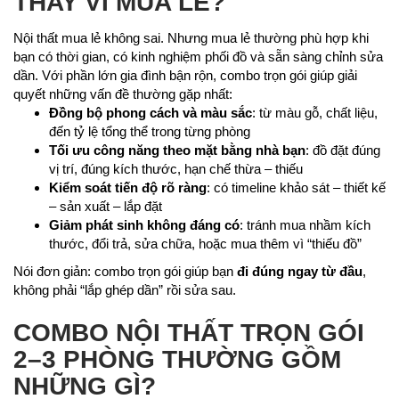
THAY VÌ MUA LẺ?
Nội thất mua lẻ không sai. Nhưng mua lẻ thường phù hợp khi
bạn có thời gian, có kinh nghiệm phối đồ và sẵn sàng chỉnh sửa
dần. Với phần lớn gia đình bận rộn, combo trọn gói giúp giải
quyết những vấn đề thường gặp nhất:
Đồng bộ phong cách và màu sắc
: từ màu gỗ, chất liệu,
đến tỷ lệ tổng thể trong từng phòng
Tối ưu công năng theo mặt bằng nhà bạn
: đồ đặt đúng
vị trí, đúng kích thước, hạn chế thừa – thiếu
Kiểm soát tiến độ rõ ràng
: có timeline khảo sát – thiết kế
– sản xuất – lắp đặt
Giảm phát sinh không đáng có
: tránh mua nhầm kích
thước, đổi trả, sửa chữa, hoặc mua thêm vì “thiếu đồ”
Nói đơn giản: combo trọn gói giúp bạn
đi đúng ngay từ đầu
,
không phải “lắp ghép dần” rồi sửa sau.
COMBO NỘI THẤT TRỌN GÓI
2–3 PHÒNG THƯỜNG GỒM
NHỮNG GÌ?