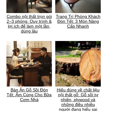
Combo nội thất trọn gói
Trang Trí Phòng Khách
2–3 phòng: Quy trình &
Đón Tết: 3 Món Nâng
lợi ích để làm một lần,
Cấp Nhanh
dùng lâu
Bàn Ăn Gỗ Sồi Đón
Hiểu đúng về chất liệu
Tết: Ấm Cúng Cho Bữa
nội thất gỗ: Gỗ sồi tự
Cơm Nhà
nhiên, plywood và
những điều nhiều
người đang hiểu sai