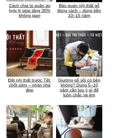
Cách chia tủ quần áo
Bảo quản nội thất gỗ
hợp lý giúp tăng 30%
đúng cách – dùng bền
không gian
10–15 năm
Đặt nội thất trước Tết:
Giường gỗ sồi có bền
chốt sớm – nhận nhà
không? Dùng 5–10
đẹp
năm cần lưu ý gì để
luôn chắc và êm