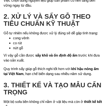
Việc chọn đúng nguyên liệu giúp sản phẩm có nền tảng bền
vững ngay từ đầu.
2. XỬ LÝ VÀ SẤY GỖ THEO
TIÊU CHUẨN KỸ THUẬT
Gỗ tự nhiên nếu không được xử lý đúng sẽ dễ gặp tình trạng:
cong vênh
co rút
nứt gỗ
Vì vậy gỗ cần được
sấy khô và ổn định độ ẩm
trước khi đưa
vào sản xuất.
Quy trình sấy giúp gỗ thích nghi tốt hơn với
khí hậu nóng ẩm
tại Việt Nam
, hạn chế biến dạng sau nhiều năm sử dụng.
3. THIẾT KẾ VÀ TẠO MẪU CẨN
TRỌNG
Một bộ sofa bền không chỉ nằm ở vật liệu mà còn ở
thiết kế kết