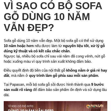
VÌ SAO CÓ BỘ SOFA
GỖ DÙNG 10 NĂM
VẪN ĐẸP?
Sofa gỗ dùng 10 năm vẫn đẹp. Một bộ sofa gỗ có thể sử dụng
10 năm hoặc hơn
nếu được làm từ
nguyên liệu tốt, xử lý gỗ
đúng kỹ thuật và có kết cấu chắc chắn
.
Ngược lại, nhiều bộ sofa chỉ sau vài năm đã cong vênh, nứt gỗ
hoặc xuống màu vì quy trình sản xuất không đảm bảo.
Điều quyết định độ bền của nội thất gỗ
không nằm ở giá rẻ hay
đắt
, mà nằm ở
quy trình làm gỗ phía sau mỗi sản phẩm
.
Tại Papasan, mỗi bộ sofa gỗ sồi được hình thành qua
9 bước
sản xuất rõ ràng
để đảm bảo sản phẩm ổn định và sử dụng lâu
dài.