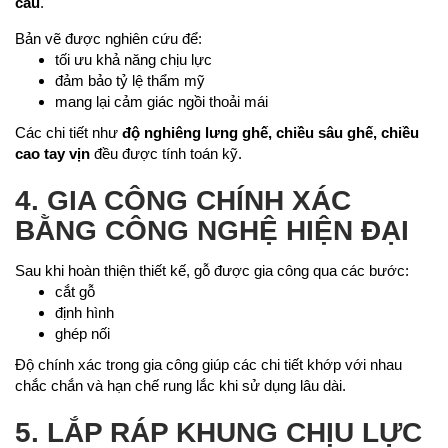
cấu
.
Bản vẽ được nghiên cứu để:
tối ưu khả năng chịu lực
đảm bảo tỷ lệ thẩm mỹ
mang lại cảm giác ngồi thoải mái
Các chi tiết như
độ nghiêng lưng ghế, chiều sâu ghế, chiều
cao tay vịn
đều được tính toán kỹ.
4. GIA CÔNG CHÍNH XÁC
BẰNG CÔNG NGHỆ HIỆN ĐẠI
Sau khi hoàn thiện thiết kế, gỗ được gia công qua các bước:
cắt gỗ
định hình
ghép nối
Độ chính xác trong gia công giúp các chi tiết khớp với nhau
chắc chắn và hạn chế rung lắc khi sử dụng lâu dài.
5. LẮP RÁP KHUNG CHỊU LỰC