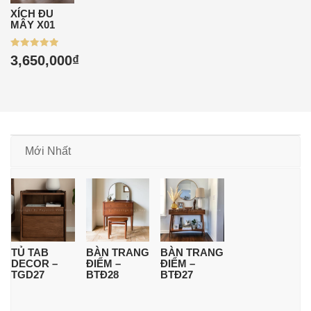
XÍCH ĐU
MÂY X01
Được xếp
3,650,000
₫
hạng
5.00
5 sao
Mới Nhất
TỦ TAB
BÀN TRANG
BÀN TRANG
DECOR –
ĐIỂM –
ĐIỂM –
TGD27
BTĐ28
BTĐ27