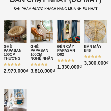
SẢN PHẨM ĐƯỢC KHÁCH HÀNG MUA NHIỀU NHẤT
GHẾ
GHẾ
ĐÈN CÂY
BÀN MÂY
PAPASAN
PAPASAN
PAPASAN
B46
100CM
100CM
D02
THƯỜNG
NGHỆ NHÂN
Được xếp
3,300,000
₫
hạng
Được xếp
1,330,000
₫
5.00
hạng
Được xếp
Được xếp
2,970,000
₫
3,810,000
₫
5 sao
5.00
hạng
hạng
5 sao
4.95
5.00
5 sao
5 sao