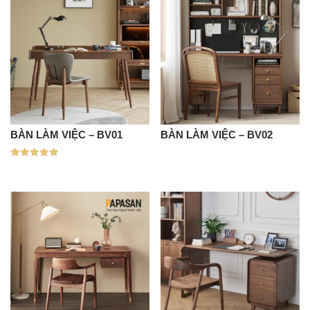
BÀN LÀM VIỆC – BV01
BÀN LÀM VIỆC – BV02
Được xếp
hạng
5.00
5 sao