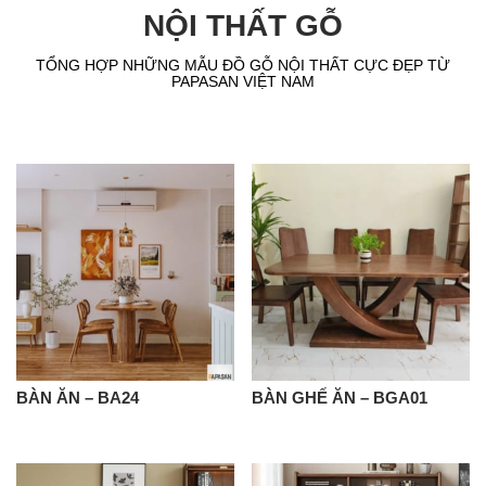
NỘI THẤT GỖ
TỔNG HỢP NHỮNG MẪU ĐỒ GỖ NỘI THẤT CỰC ĐẸP TỪ
PAPASAN VIỆT NAM
BÀN ĂN – BA24
BÀN GHẾ ĂN – BGA01