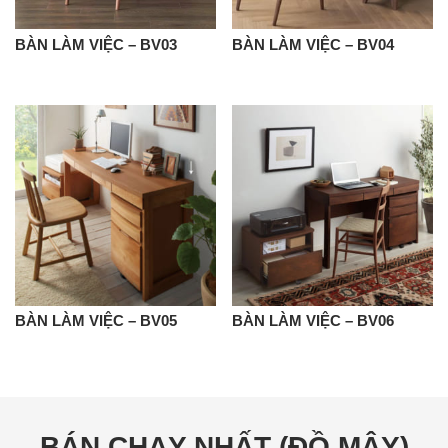
BÀN LÀM VIỆC – BV03
BÀN LÀM VIỆC – BV04
BÀN LÀM VIỆC – BV05
BÀN LÀM VIỆC – BV06
BÁN CHẠY NHẤT (ĐỒ MÂY)