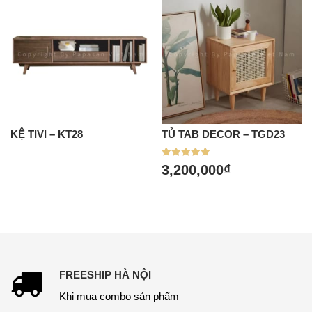
KỆ TIVI – KT28
TỦ TAB DECOR – TGD23
Được xếp
3,200,000
₫
hạng
5.00
5 sao
FREESHIP HÀ NỘI
Khi mua combo sản phẩm