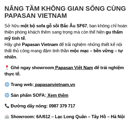
NÂNG TẦM KHÔNG GIAN SỐNG CÙNG
PAPASAN VIETNAM
Sở hữu
một bộ sofa gỗ sồi Bắc Âu SF67
, bạn không chỉ hoàn
thiện phòng khách thêm sang trọng mà còn thể hiện
gu thẩm
mỹ tinh tế
.
Hãy ghé
Papasan Vietnam
để trải nghiệm những thiết kế nội
thất thủ công mang đậm tinh thần
mộc mạc – bền vững – tự
nhiên
.
Ghé ngay showroom
Papasan Việt Nam
để trải nghiệm
thực tế.
Trang web:
papasanvietnam.vn
Sản phẩm SOFA:
Xem thêm
Đường dây nóng: 0987 379 717
Showroom: 6A/612 – Lạc Long Quân – Tây Hồ – Hà Nội