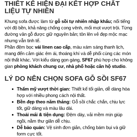
THIẾT KẾ HIỆN ĐẠI KẾT HỢP CHẤT
LIỆU TỰ NHIÊN
Khung sofa được làm từ
gỗ sồi tự nhiên nhập khẩu;
nổi tiếng
với độ bền, khả năng chống cong vênh, mối mọt vượt trội. Từng
đường vân gỗ được giữ nguyên bản; tôn lên vẻ đẹp mộc mạc
nhưng vẫn tinh tế.
Phần đệm bọc
vải linen cao cấp
, màu xám sáng thanh lịch,
mang đến cảm giác êm ái, thoáng khí và dễ phối cùng các món
nội thất khác. Với kiểu dáng gọn gàng,
SF67
phù hợp cho không
gian
phòng khách chung cư, nhà phố hoặc căn hộ studio
.
LÝ DO NÊN CHỌN SOFA GỖ SỒI SF67
Thẩm mỹ vượt thời gian:
Thiết kế tối giản, dễ dàng hòa
hợp với nhiều phong cách nội thất.
Bền đẹp theo năm tháng:
Gỗ sồi chắc chắn, chịu lực
tốt, giữ dáng và màu lâu dài.
Thoải mái & tiện dụng:
Đệm dày, vải mềm mịn giúp
ngồi, nằm thư giãn dễ chịu.
Dễ bảo quản:
Vệ sinh đơn giản, chống bám bụi và giữ
form cực tốt.