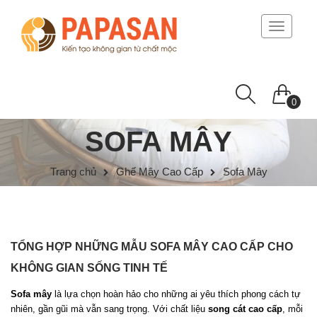
Toggle
navigati
0
SOFA MÂY
Trang chủ
Ghế Mây Cao Cấp
Sofa Mây
TỔNG HỢP NHỮNG MẪU SOFA MÂY CAO CẤP CHO
KHÔNG GIAN SỐNG TINH TẾ
Sofa mây
là lựa chọn hoàn hảo cho những ai yêu thích phong cách tự
nhiên, gần gũi mà vẫn sang trọng. Với chất liệu
song cát cao cấp
, mỗi