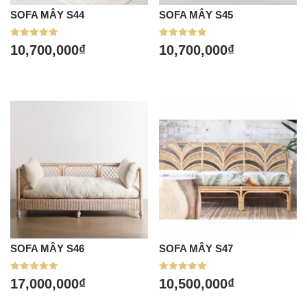
SOFA MÂY S44
SOFA MÂY S45
Được xếp
Được xếp
10,700,000
₫
10,700,000
₫
hạng
hạng
5.00
5.00
5 sao
5 sao
SOFA MÂY S46
SOFA MÂY S47
Được xếp
Được xếp
17,000,000
₫
10,500,000
₫
hạng
hạng
5.00
5.00
5 sao
5 sao