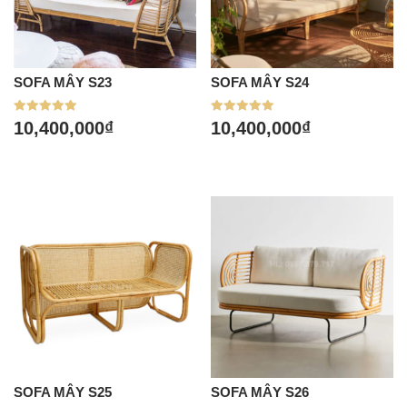
SOFA MÂY S23
SOFA MÂY S24
Được xếp
Được xếp
10,400,000
₫
10,400,000
₫
hạng
hạng
5.00
5.00
5 sao
5 sao
SOFA MÂY S25
SOFA MÂY S26