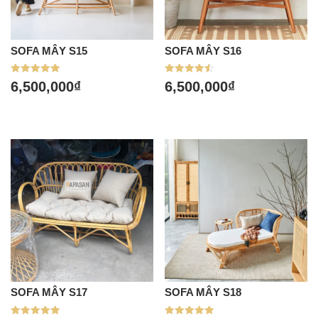
SOFA MÂY S15
SOFA MÂY S16
Được xếp
Được xếp
6,500,000
₫
6,500,000
₫
hạng
hạng
5.00
4.50
5 sao
5 sao
SOFA MÂY S17
SOFA MÂY S18