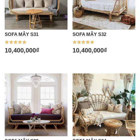
SOFA MÂY S31
SOFA MÂY S32
Được xếp
Được xếp
10,400,000
₫
10,400,000
₫
hạng
hạng
5.00
5.00
5 sao
5 sao