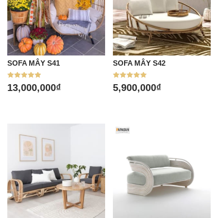
SOFA MÂY S41
SOFA MÂY S42
Được xếp
Được xếp
13,000,000
₫
5,900,000
₫
hạng
hạng
5.00
5.00
5 sao
5 sao