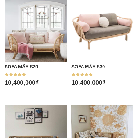
SOFA MÂY S29
SOFA MÂY S30
Được xếp
Được xếp
10,400,000
₫
10,400,000
₫
hạng
hạng
5.00
5.00
5 sao
5 sao