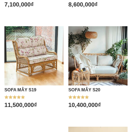
Được xếp
Được xếp
7,100,000
₫
8,600,000
₫
hạng
hạng
5.00
5.00
5 sao
5 sao
SOFA MÂY S19
SOFA MÂY S20
Được xếp
Được xếp
11,500,000
₫
10,400,000
₫
hạng
hạng
5.00
5.00
5 sao
5 sao