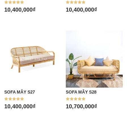
Được xếp
Được xếp
10,400,000
₫
10,400,000
₫
hạng
hạng
5.00
5.00
5 sao
5 sao
SOFA MÂY S27
SOFA MÂY S28
Được xếp
Được xếp
10,400,000
₫
10,700,000
₫
hạng
hạng
5.00
5.00
5 sao
5 sao