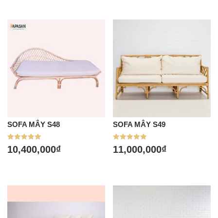
SOFA MÂY S48
SOFA MÂY S49
Được xếp
Được xếp
10,400,000
₫
11,000,000
₫
hạng
hạng
5.00
5.00
5 sao
5 sao