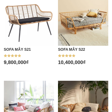
SOFA MÂY S21
SOFA MÂY S22
Được xếp
Được xếp
9,800,000
₫
10,400,000
₫
hạng
hạng
5.00
5.00
5 sao
5 sao